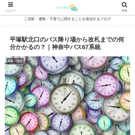
メニュー
検索
二宮町・通勤・子育てに関することを発信するブログ
平塚駅北口のバス降り場から改札までの何
分かかるの？｜神奈中バス67系統
通勤・帰宅