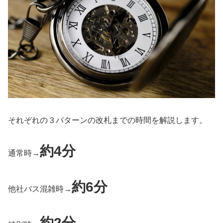
それぞれの３パターンの改札までの時間を解説します。
約4分
通常時→
約6分
他社バス混雑時→
約2分