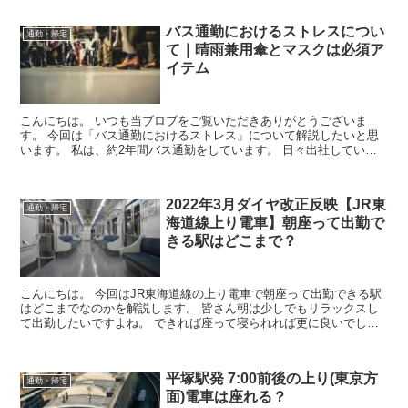
バス通勤におけるストレスについ
通勤・帰宅
て｜晴雨兼用傘とマスクは必須ア
イテム
こんにちは。 いつも当ブロブをご覧いただきありがとうございま
す。 今回は「バス通勤におけるストレス」について解説したいと思
います。 私は、約2年間バス通勤をしています。 日々出社していく
なかでバス通勤にはメリットとデメリットがあるなと感じ...
2022年3月ダイヤ改正反映【JR東
通勤・帰宅
海道線上り電車】朝座って出勤で
きる駅はどこまで？
こんにちは。 今回はJR東海道線の上り電車で朝座って出勤できる駅
はどこまでなのかを解説します。 皆さん朝は少しでもリラックスし
て出勤したいですよね。 できれば座って寝られれば更に良いでしょ
う。 これから東海道線に引っ越す予定のある方は、こ...
平塚駅発 7:00前後の上り(東京方
通勤・帰宅
面)電車は座れる？