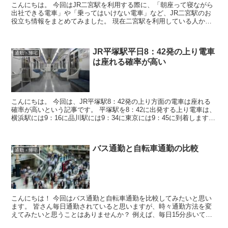
こんにちは。 今回はJR二宮駅を利用する際に、「朝座って寝ながら
出社できる電車」や「乗ってはいけない電車」など、JR二宮駅のお
役立ち情報をまとめてみました。 現在二宮駅を利用している人か
ら、今後引っ越して二宮駅を利用することになる方は...
JR平塚駅平日8：42発の上り電車
通勤・帰宅
は座れる確率が高い
こんにちは。 今回は、JR平塚駅8：42発の上り方面の電車は座れる
確率が高いという記事です。 平塚駅を8：42に出発する上り電車は、
横浜駅には9：16に品川駅には9：34に東京には9：45に到着します。
従って、9：00出勤ではなくちょっと...
バス通勤と自転車通勤の比較
通勤・帰宅
こんにちは！ 今回はバス通勤と自転車通勤を比較してみたいと思い
ます。 皆さん毎日通勤されていると思いますが、時々通勤方法を変
えてみたいと思うことはありませんか？ 例えば、毎日15分歩いてい
るところをバスや自転車にすると今までより費用は掛か...