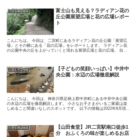
富士山も見える？ラディアン花の
二宮＆周辺地域
丘公園展望広場と花の広場レポー
ト
こんにちは。 今回は、二宮町にあるラディアン花の丘公園「展望広
場」とその横にある「花の広場」をレポートします。 ラディアン花
の公園中央の丘を上がっていくと現れる展望広場と花の広場。 自然
いっぱいの展望広場からは二宮町が一望でき、花の広場に...
【子どもの笑顔いっぱい】中井中
二宮＆周辺地域
央公園：水辺の広場徹底解説
こんにちは。 今回は、神奈川県足柄上郡中井町にある中井中央公園
の水辺の広場を徹底解説します。 小さなお子さまがいるご家庭は楽
しめること間違いなしのスポットです。 以下の情報は2022年8月現在
の情報です。 中井中央公園について...
【山田食堂】JR二宮駅南口徒歩1
二宮＆周辺地域
分 おふくろの味が楽しめるお店