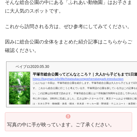
そんな総合公園の中にある「ふれあい動物園」はお子さま
に大人気のスポットです。
これから訪問される方は、ぜひ参考にしてみてください。
因みに総合公園の全体をまとめた紹介記事はこちらからご
確認ください。
ベイブロ
2020.05.30
平塚市総合公園ってどんなところ？｜大人から子どもまで1日
https://bayman.info/life/hiratsukacomprehensivepark-introduction
こんにちは！今回は、平塚市総合公園を紹介します。平塚市総合公園は大人から子どもまで1日
す。 これから総合公園に行こうと考えている方、平塚周辺の公園を探している方はこの記事を
い。この記事は2分程度で読めます。 平塚市総合公園とは？市制施行50周年を記念して作られた公
年に作り始め、1991年に完成しました。広さは30ヘクタールです。東京ドームおよそ6個分に
は・大きな芝生・動物園・遊具・噴水・並木道・サッカー場・野球場・テニスコート・体育館・.
写真の中に手が映っています。ご了承ください。