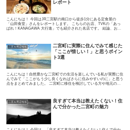
レポート
こんにちは！ 今回はJR二宮駅の南口から徒歩1分にある定食屋の
「山田食堂」さんをレポートします。 こちらのお店、TVKの「あっ
ぱれ！KANAGAWA 大行進」でも紹介された名店です。 結論、おふ
くろの味が楽しめるめちゃくちゃ温かいお店です...
二宮町に実際に住んでみて感じた
二宮＆周辺地域
「ここが惜しい！」と思うポイン
ト3選
こんにちは！自然豊かな二宮町での生活を楽しんでいる私が実際に住
んでみて「ここがもう少し良くなればさらに住みやすいのに」と思う
点をまとめてみました。 二宮町に移住を検討している方や地元の皆
さんの参考になれば嬉しいです！ まずは二宮町の良いと...
良すぎて本当は教えたくない！住
二宮＆周辺地域
んで分かった二宮町の魅力
こんにちは！ 今回は、「良すぎて本当は教えたくない！住んで分か